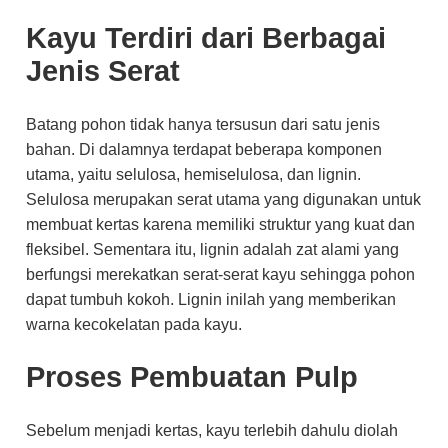
dan Apakah Aman
Kayu Terdiri dari Berbagai
untuk Makanan?
Jenis Serat
Kertas Kesukaan
Batang pohon tidak hanya tersusun dari satu jenis
Kucing
bahan. Di dalamnya terdapat beberapa komponen
utama, yaitu selulosa, hemiselulosa, dan lignin.
Bahan Kertas untuk
Selulosa merupakan serat utama yang digunakan untuk
membuat kertas karena memiliki struktur yang kuat dan
Membuat Layang-
fleksibel. Sementara itu, lignin adalah zat alami yang
Layang (Layangan)
berfungsi merekatkan serat-serat kayu sehingga pohon
dapat tumbuh kokoh. Lignin inilah yang memberikan
Apa Guna Kertas
warna kecokelatan pada kayu.
Koran Bila Sudah
Proses Pembuatan Pulp
Tidak Ada Produksi
Sebelum menjadi kertas, kayu terlebih dahulu diolah
Koran Lagi?