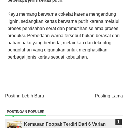
beberapa jenis kertas putih.
Kayu memang berwarna cokelat karena mengandung
lignin, sedangkan kertas berwarna putih karena melalui
proses pemisahan serat dan pemutihan selama proses
produksi. Perbedaan warna tersebut bukan berasal dari
bahan baku yang berbeda, melainkan dari teknologi
pengolahan yang digunakan untuk menghasilkan
berbagai jenis kertas sesuai kebutuhan.
Posting Lebih Baru
Posting Lama
POSTINGAN POPULER
Kemasan Foopak Terdiri Dari 6 Varian