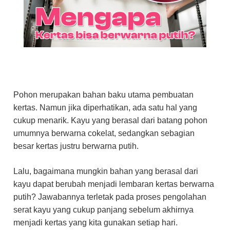
Tetapi Tidak
Selamanya?
Mengapa Gramasi
Kertas Tidak Selalu
Menentukan
Pohon merupakan bahan baku utama pembuatan
kertas. Namun jika diperhatikan, ada satu hal yang
Ketebalannya?
cukup menarik. Kayu yang berasal dari batang pohon
Jenis-Jenis Kertas
umumnya berwarna cokelat, sedangkan sebagian
besar kertas justru berwarna putih.
Tisu dan
Lalu, bagaimana mungkin bahan yang berasal dari
Kegunaannya
kayu dapat berubah menjadi lembaran kertas berwarna
putih? Jawabannya terletak pada proses pengolahan
Apa itu Kertas MG
serat kayu yang cukup panjang sebelum akhirnya
Paper? Kegunaan
menjadi kertas yang kita gunakan setiap hari.