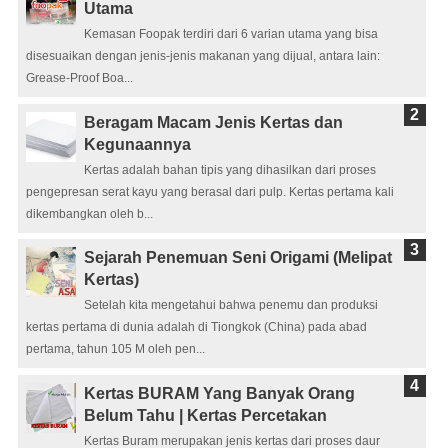
Utama
Kemasan Foopak terdiri dari 6 varian utama yang bisa
disesuaikan dengan jenis-jenis makanan yang dijual, antara lain:
Grease-Proof Boa...
Beragam Macam Jenis Kertas dan
Kegunaannya
Kertas adalah bahan tipis yang dihasilkan dari proses
pengepresan serat kayu yang berasal dari pulp. Kertas pertama kali
dikembangkan oleh b...
Sejarah Penemuan Seni Origami (Melipat
Kertas)
Setelah kita mengetahui bahwa penemu dan produksi
kertas pertama di dunia adalah di Tiongkok (China) pada abad
pertama, tahun 105 M oleh pen...
Kertas BURAM Yang Banyak Orang
Belum Tahu | Kertas Percetakan
Kertas Buram merupakan jenis kertas dari proses daur