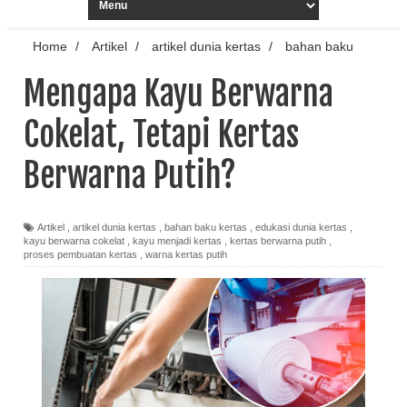
Semakin Populer
Home
/
Artikel
/
artikel dunia kertas
/
bahan baku
kertas
/
edukasi dunia kertas
/
kayu berwarna cokelat
/
Menggantikan
Mengapa Kayu Berwarna
kayu menjadi kertas
/
kertas berwarna putih
/
proses
pembuatan kertas
/
warna kertas putih
/
Mengapa Kayu
Kantong Plastik?
Berwarna Cokelat, Tetapi Kertas Berwarna Putih?
Cokelat, Tetapi Kertas
Kenapa Kertas
Berwarna Putih?
Fotokopi Kadang
Macet di Printer?
Artikel
,
artikel dunia kertas
,
bahan baku kertas
,
edukasi dunia kertas
,
kayu berwarna cokelat
,
kayu menjadi kertas
,
kertas berwarna putih
,
proses pembuatan kertas
,
warna kertas putih
Apa yang Terjadi Jika
Kertas Terkena Air?
Mengapa Kertas
Dapat Didaur Ulang,