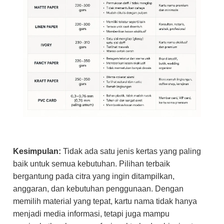
Kesimpulan:
Tidak ada satu jenis kertas yang paling
baik untuk semua kebutuhan. Pilihan terbaik
bergantung pada citra yang ingin ditampilkan,
anggaran, dan kebutuhan penggunaan. Dengan
memilih material yang tepat, kartu nama tidak hanya
menjadi media informasi, tetapi juga mampu