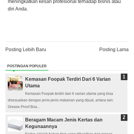
meningkatkan kesan profesional terhadap bisnis atau
diri Anda.
Posting Lebih Baru
Posting Lama
POSTINGAN POPULER
Kemasan Foopak Terdiri Dari 6 Varian
Utama
Kemasan Foopak terdiri dari 6 varian utama yang bisa
disesuaikan dengan jenis-jenis makanan yang dijual, antara lain:
Grease-Proof Boa...
Beragam Macam Jenis Kertas dan
Kegunaannya