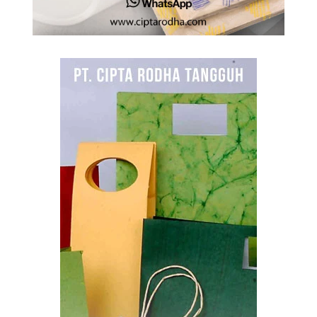
Tebak Jenis Kertas
Produk Teh Sachet,
Ketebalan dan
Finishing Cetaknya
Sticker Vinyl: Jenis,
Kelebihan,
Kekurangan dan
Berbagai
Kegunaannya
Apa Beda Art Paper