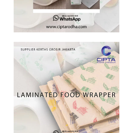
dan Apakah Aman
untuk Makanan?
Kertas Kesukaan
Kucing
Bahan Kertas untuk
Membuat Layang-
Layang (Layangan)
Apa Guna Kertas
Koran Bila Sudah
Tidak Ada Produksi
Koran Lagi?