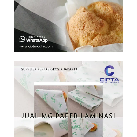
Tetapi Tidak
Selamanya?
Mengapa Gramasi
Kertas Tidak Selalu
Menentukan
Ketebalannya?
Jenis-Jenis Kertas
Tisu dan
Kegunaannya
Apa itu Kertas MG
Paper? Kegunaan