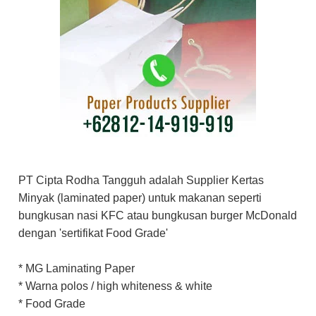
dan Matt Paper?
Kenali Kertas Cetak
Kenapa Kertas Ivory,
bukan yang lain?
Empat Ketebalan
Kertas Art Paper dan
PT Cipta Rodha Tangguh adalah Supplier Kertas
Kegunaannya
Minyak (laminated paper) untuk makanan seperti
Types of Paper and
bungkusan nasi KFC atau bungkusan burger McDonald
dengan 'sertifikat Food Grade'
Their Common Uses
* MG Laminating Paper
Kertas Shoji: Kertas
* Warna polos / high whiteness & white
Tipis yang Membuat
* Food Grade