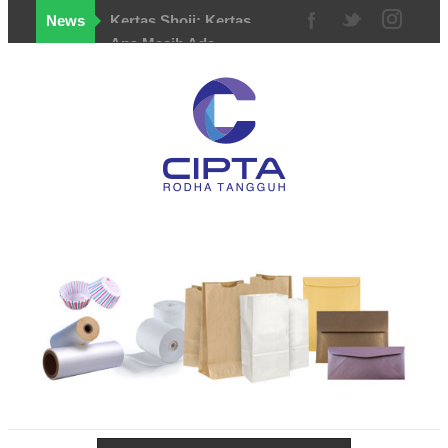
News
Apa Masih Ada
Kertas Bila Tidak Ada
Pohon Lagi di Dunia?
Kenapa Kucing Suka
Duduk di Atas Kertas
Apa Pun yang Kita
Letakkan?
Mengapa Tulisan
pada Struk Belanja
Bisa Hilang Sendiri?
Mengapa Paper Bag