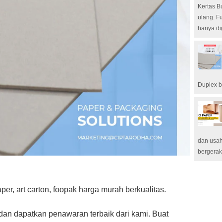
Kertas B
ulang. F
hanya di
Duplex b
dan usah
bergerak
paper, art carton, foopak harga murah berkualitas.
dan dapatkan penawaran terbaik dari kami. Buat