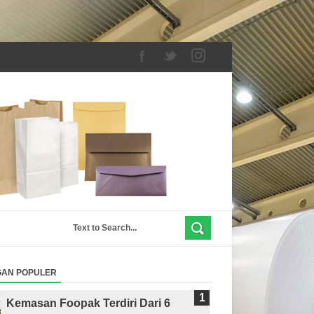
GAN POPULER
Kemasan Foopak Terdiri Dari 6