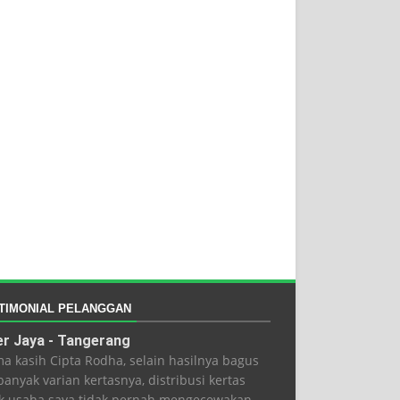
TIMONIAL PELANGGAN
r Jaya - Tangerang
ma kasih Cipta Rodha, selain hasilnya bagus
anyak varian kertasnya, distribusi kertas
k usaha saya tidak pernah mengecewakan.