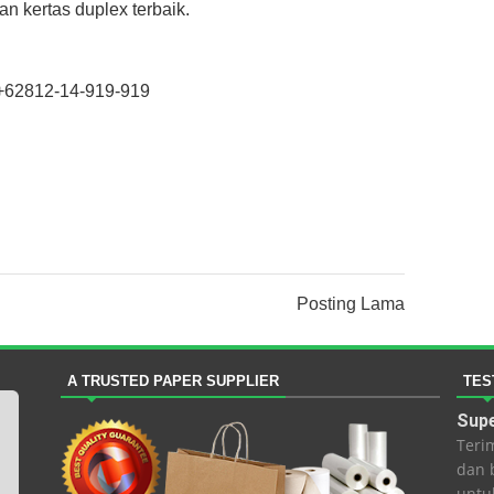
n kertas duplex terbaik.
 +62812-14-919-919
Posting Lama
A TRUSTED PAPER SUPPLIER
TES
Supe
Teri
dan b
untu